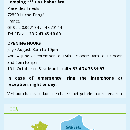
Camping *** La Chabotière
Place des Tilleuls
72800 Luché-­Pringé
France
GPS : L 0.007184 / l 47.70144
Tel / Fax :
+33 2 43 45 10 00
OPENING HOURS
July / August: 8am to 10pm
April – June / September to 15th October: 9am to 12 noon
and 2pm to 7pm
16th October to 31st March: call
+ 33 6 74 78 39 97
In case of emergency, ring the interphone at
reception, night or day.
Verhuur chalets : u kunt de chalets het gehele jaar reserveren.
LOCATIE